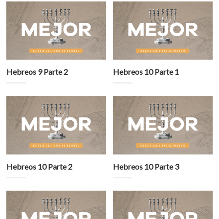
Hebreos 9 Parte 2
Hebreos 10 Parte 1
Hebreos 10 Parte 2
Hebreos 10 Parte 3