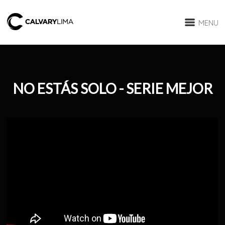
MENU
NO ESTÁS SOLO - SERIE MEJOR