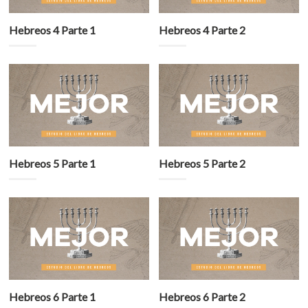
Hebreos 4 Parte 1
Hebreos 4 Parte 2
Hebreos 5 Parte 1
Hebreos 5 Parte 2
Hebreos 6 Parte 1
Hebreos 6 Parte 2