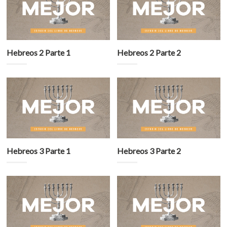
Hebreos 2 Parte 1
Hebreos 2 Parte 2
Hebreos 3 Parte 1
Hebreos 3 Parte 2