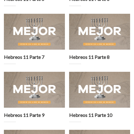
Hebreos 11 Parte 7
Hebreos 11 Parte 8
Hebreos 11 Parte 9
Hebreos 11 Parte 10