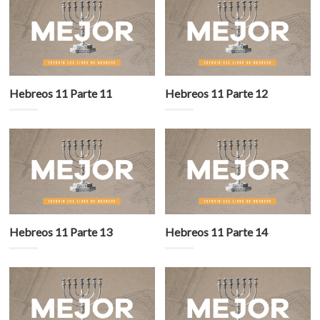
Hebreos 11 Parte 11
Hebreos 11 Parte 12
Hebreos 11 Parte 13
Hebreos 11 Parte 14