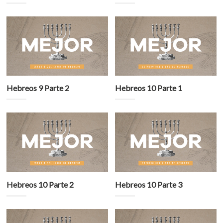
Hebreos 9 Parte 2
Hebreos 10 Parte 1
Hebreos 10 Parte 2
Hebreos 10 Parte 3