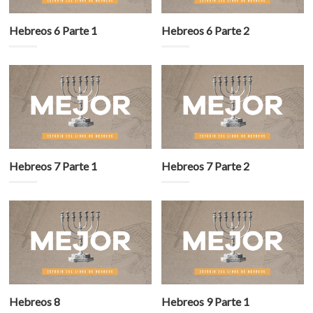
Hebreos 6 Parte 1
Hebreos 6 Parte 2
Hebreos 7 Parte 1
Hebreos 7 Parte 2
Hebreos 8
Hebreos 9 Parte 1