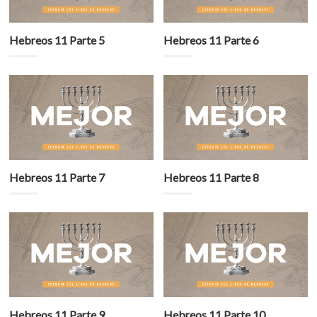
Hebreos 11 Parte 5
Hebreos 11 Parte 6
Hebreos 11 Parte 7
Hebreos 11 Parte 8
Hebreos 11 Parte 9
Hebreos 11 Parte 10