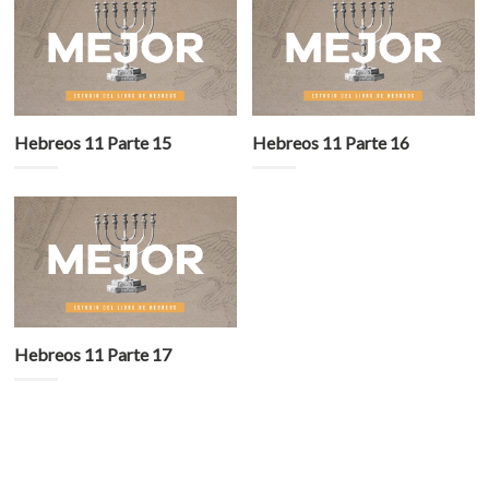
Hebreos 11 Parte 15
Hebreos 11 Parte 16
Hebreos 11 Parte 17