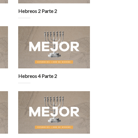
Hebreos 2 Parte 2
Hebreos 4 Parte 2