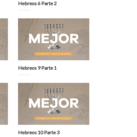
Hebreos 6 Parte 2
Hebreos 9 Parte 1
Hebreos 10 Parte 3