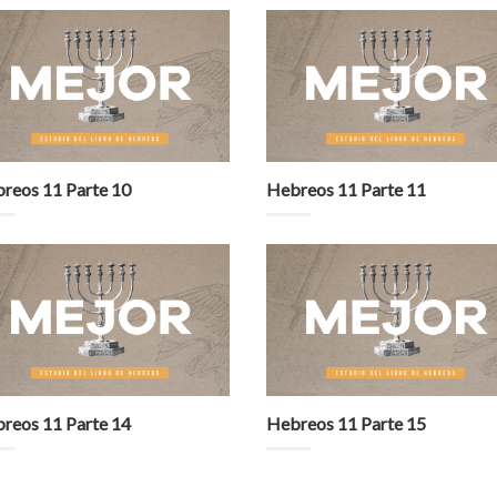
reos 11 Parte 10
Hebreos 11 Parte 11
reos 11 Parte 14
Hebreos 11 Parte 15