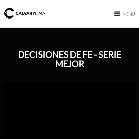
MENU
DECISIONES DE FE - SERIE
MEJOR