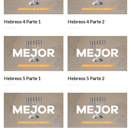
Hebreos 4 Parte 1
Hebreos 4 Parte 2
Hebreos 5 Parte 1
Hebreos 5 Parte 2