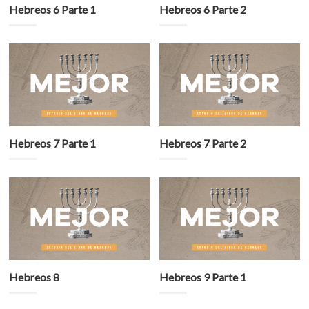
Hebreos 6 Parte 1
Hebreos 6 Parte 2
Hebreos 7 Parte 1
Hebreos 7 Parte 2
Hebreos 8
Hebreos 9 Parte 1