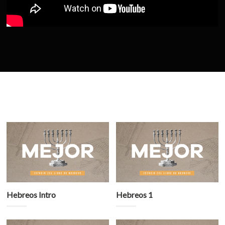
Hebreos Intro
Hebreos 1