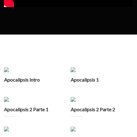
Apocalipsis Intro
Apocalipsis 1
Apocalipsis 2 Parte 1
Apocalipsis 2 Parte 2