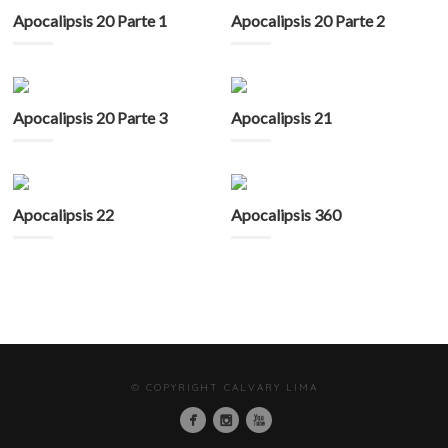
Apocalipsis 20 Parte 1
Apocalipsis 20 Parte 2
Apocalipsis 20 Parte 3
Apocalipsis 21
Apocalipsis 22
Apocalipsis 360
© COPYRIGHT CALVARY LIMA