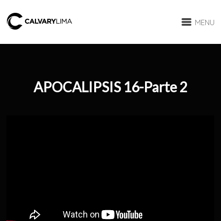
MENU
APOCALIPSIS 16-Parte 2