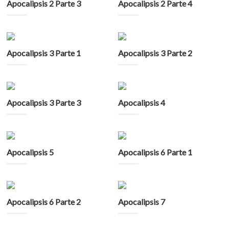
Apocalipsis 2 Parte 3
Apocalipsis 2 Parte 4
Apocalipsis 3 Parte 1
Apocalipsis 3 Parte 2
Apocalipsis 3 Parte 3
Apocalipsis 4
Apocalipsis 5
Apocalipsis 6 Parte 1
Apocalipsis 6 Parte 2
Apocalipsis 7