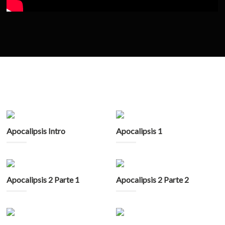
Apocalipsis Intro
Apocalipsis 1
Apocalipsis 2 Parte 1
Apocalipsis 2 Parte 2