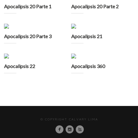
Apocalipsis 20 Parte 1
Apocalipsis 20 Parte 2
Apocalipsis 20 Parte 3
Apocalipsis 21
Apocalipsis 22
Apocalipsis 360
© COPYRIGHT CALVARY LIMA