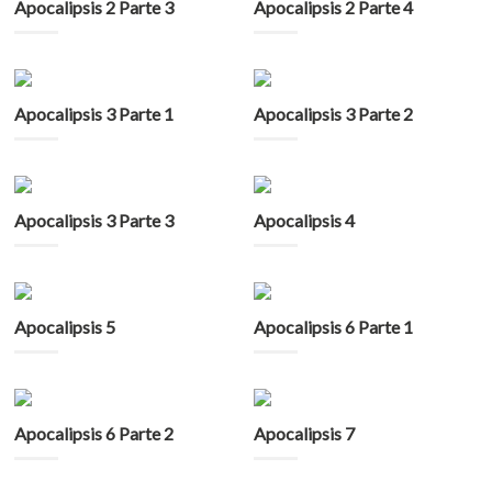
Apocalipsis 2 Parte 3
Apocalipsis 2 Parte 4
Apocalipsis 3 Parte 1
Apocalipsis 3 Parte 2
Apocalipsis 3 Parte 3
Apocalipsis 4
Apocalipsis 5
Apocalipsis 6 Parte 1
Apocalipsis 6 Parte 2
Apocalipsis 7