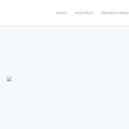
INICIO
NOSOTROS
PROXIMOS PASO
Cada tercer sábado del mes – 4:00pm